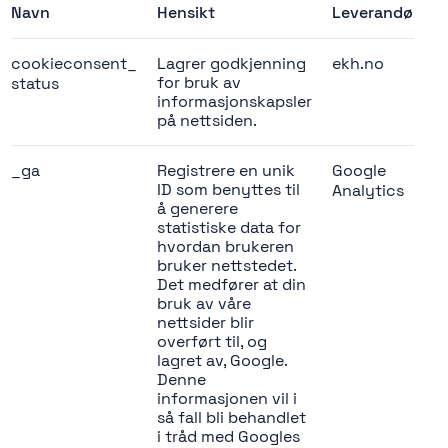
Navn
Hensikt
Leverandør
U
cookieconsent_
Lagrer godkjenning
ekh.no
1
for bruk av
status
informasjonskapsler
på nettsiden.
_ga
Registrere en unik
Google
2
ID som benyttes til
Analytics
å generere
statistiske data for
hvordan brukeren
bruker nettstedet.
Det medfører at din
bruk av våre
nettsider blir
overført til, og
lagret av, Google.
Denne
informasjonen vil i
så fall bli behandlet
i tråd med Googles